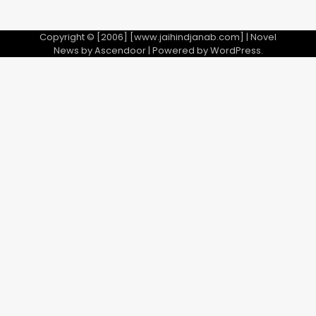
Copyright © [2006] [www.jaihindjanab.com] | Novel
News by
Ascendoor
| Powered by
WordPress
.