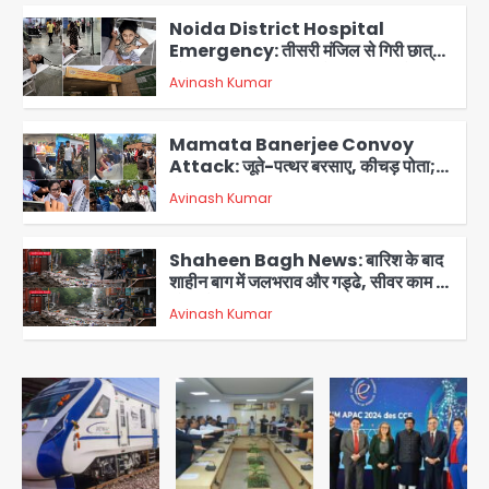
Noida District Hospital
Emergency: तीसरी मंजिल से गिरी छात्रा
को नहीं मिला इलाज, प्राइवेट अस्पताल में भर्ती
Avinash Kumar
3
Mamata Banerjee Convoy
Attack: जूते-पत्थर बरसाए, कीचड़ पोता;
बोलीं- ‘माथा फट जाता’
Avinash Kumar
4
Shaheen Bagh News: बारिश के बाद
शाहीन बाग में जलभराव और गड्ढे, सीवर काम से
लोग परेशान
Avinash Kumar
5
Second Monday of Sawan: सावन
के दूसरे सोमवार पर शिवालयों में आस्था का
सैलाब
Avinash Kumar
1