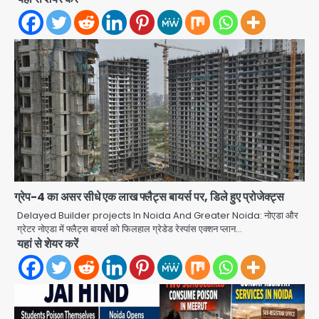
ग्रेप-4 का असर सीधे एक लाख फ्लैट्स बायर्स पर, डिले हुए प्रोजेक्ट्स
अब पहला स्थान हासिल करना लक्ष्य: डीएम
Delayed Builder projects In Noida And Greater Noida: नोएडा और
ग्रेटर नोएडा में फ्लैट्स बायर्स को फिलहाल ग्रेडेड रेस्पांस एक्शन प्लान…
Team JHJ
यहां से शेयर करें
2
28 साल बाद कानून के शिकंजे में आया हत्या का
फरार आरोपी