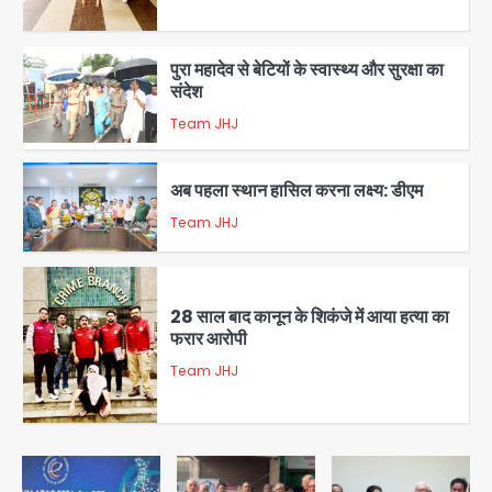
पुरा महादेव से बेटियों के स्वास्थ्य और सुरक्षा का
संदेश
Team JHJ
1
अब पहला स्थान हासिल करना लक्ष्य: डीएम
Team JHJ
2
28 साल बाद कानून के शिकंजे में आया हत्या का
फरार आरोपी
Team JHJ
3
डबल मर्डर का मुख्य साजिशकर्ता क्राइम ब्रांच
के हत्थे
Team JHJ