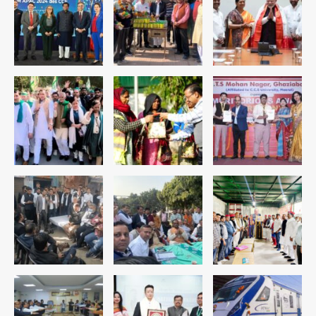
4
रोहित चौधरी गैंग का कुख्यात बदमाश राजस्थान
से गिरफ्तार
Team JHJ
5
पुरा महादेव से बेटियों के स्वास्थ्य और सुरक्षा का
संदेश
Team JHJ
1
अब पहला स्थान हासिल करना लक्ष्य: डीएम
Team JHJ
2