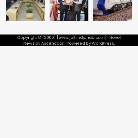
28 साल बाद कानून के शिकंजे में आया हत्या का
फरार आरोपी
Team JHJ
Copyright © [2006] [www.jaihindjanab.com] | Novel
3
News by
Ascendoor
| Powered by
WordPress
.
डबल मर्डर का मुख्य साजिशकर्ता क्राइम ब्रांच
के हत्थे
Team JHJ
4
रोहित चौधरी गैंग का कुख्यात बदमाश राजस्थान
से गिरफ्तार
Team JHJ