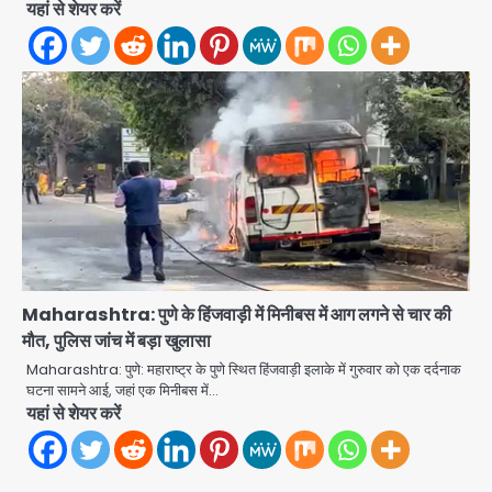
यहां से शेयर करें
DGCA जांच जारी
Avinash Kumar
2
Baramati Airport Plane Crash:
रनवे पर ट्रेनी विमान क्रैश, जांच शुरू
Avinash Kumar
3
पुणे में प्रशिक्षण विमान हादसे का शिकार, कोई
हताहत नहीं
Team JHJ
4
Maharashtra: पुणे के हिंजवाड़ी में मिनीबस में आग लगने से चार की
Greater Noida Gas
मौत, पुलिस जांच में बड़ा खुलासा
Connection Fraud: बुजुर्ग से वीडियो
कॉल पर 9.77 लाख की साइबर फ्रॉड
Maharashtra: पुणे: महाराष्ट्र के पुणे स्थित हिंजवाड़ी इलाके में गुरुवार को एक दर्दनाक
Avinash Kumar
5
घटना सामने आई, जहां एक मिनीबस में…
यहां से शेयर करें
Parshvanath Building
Shooting: सिक्योरिटी गार्ड की गोली से 17
वर्षीय किशोर की मौत