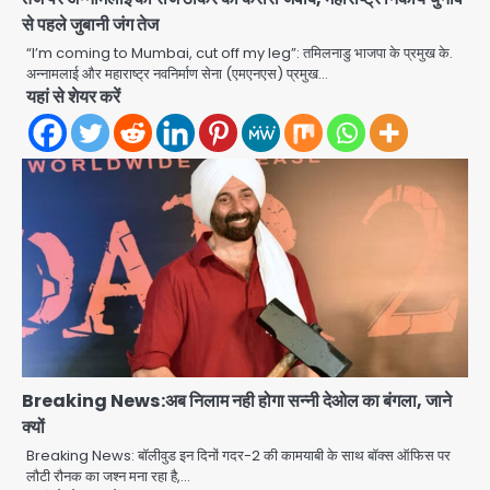
से पहले जुबानी जंग तेज
“I’m coming to Mumbai, cut off my leg”: तमिलनाडु भाजपा के प्रमुख के.
अन्नामलाई और महाराष्ट्र नवनिर्माण सेना (एमएनएस) प्रमुख…
यहां से शेयर करें
Breaking News:अब निलाम नही होगा सन्नी देओल का बंगला, जाने
क्यों
Breaking News: बॉलीवुड इन दिनों गदर-2 की कामयाबी के साथ बॉक्स ऑफिस पर
Air India Phuket Delhi flight:
लौटी रौनक का जश्न मना रहा है,…
कैप्टन का डोप टेस्ट पॉजिटिव, 17 घायल;