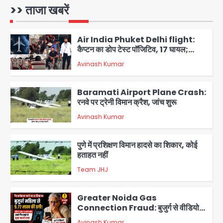
Avinash Kumar
1
>> ताजा खबरें
Air India Phuket Delhi flight:
कैप्टन का डोप टेस्ट पॉजिटिव, 17 घायल;
DGCA जांच जारी
Avinash Kumar
2
Baramati Airport Plane Crash:
रनवे पर ट्रेनी विमान क्रैश, जांच शुरू
Avinash Kumar
3
पुणे में प्रशिक्षण विमान हादसे का शिकार, कोई
हताहत नहीं
Team JHJ
4
Greater Noida Gas
Connection Fraud: बुजुर्ग से वीडियो
कॉल पर 9.77 लाख की साइबर फ्रॉड
Avinash Kumar
5