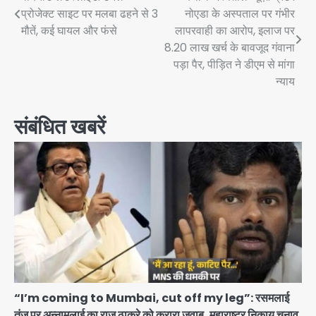
Post
प्रोजेक्ट साइट पर मलबा ढहने से 3
नोएडा के अस्पताल पर गंभीर
navigation
मौतें, कई घायल और फंसे
लापरवाही का आरोप, इलाज पर
8.20 लाख खर्च के बावजूद गंवाना
पड़ा पैर, पीड़ित ने डीएम से मांगा
न्याय
संबंधित खबरें
“I’m coming to Mumbai, cut off my leg”: रसमलाई
तंज पर अन्नामलाई का राज ठाकरे को करारा जवाब, महाराष्ट्र निकाय चुनाव