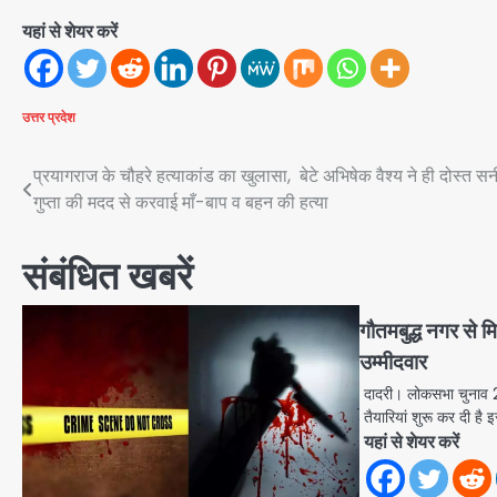
यहां से शेयर करें
उत्तर प्रदेश
Post
प्रयागराज के चौहरे हत्याकांड का खुलासा, बेटे अभिषेक वैश्य ने ही दोस्त सन
गुप्ता की मदद से करवाई माँ-बाप व बहन की हत्या
navigation
संबंधित खबरें
गौतमबुद्ध नगर से मि
उम्मीदवार
दादरी। लोकसभा चुनाव 
तैयारियां शुरू कर दी है इ
यहां से शेयर करें