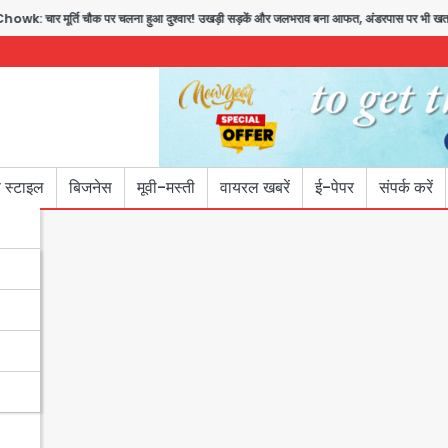
ि चौक पर चलना हुआ दुश्वार! उखड़ी सड़कें और जलभराव बना आफत, अंडरपास पर भी खतरा
Bri
 स्टाइल
बिजनेस
मूवी-मस्ती
वायरल खबरें
ई-पेपर
संपर्क करें