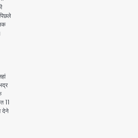
ी
 पिछले
सिक
।
हां
भद्र
े
ात 11
 देने