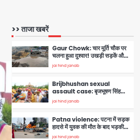
1
भरा पानी, आधे घंटे तक फंसी रही
एम्बुलेंस
Gaur Chowk: चार मूर्ति चौक पर
चलना हुआ दुश्वार! उखड़ी सड़कें और
>> ताजा खबरें
जलभराव बना आफत, अंडरपास पर भी
jai hind janab
2
खतरा
Brijbhushan sexual
assault case: बृजभूषण सिंह
बोले- संसद जरूर लौटूंगा, हुई चरित्र
jai hind janab
3
हत्या की कोशिश, प्रियंका गांधी को
बरगलाया गया, यौन शोषण नहीं ‘गुड-
Patna violence: पटना में सड़क
बैड टच’ का था मामला
हादसे में युवक की मौत के बाद भड़की
हिंसा, उपद्रवियों ने फूंकीं 10 गाड़ियां,
jai hind janab
4
ट्रैफिक पोस्ट और स्लीपर बस भी
जलाई, NH-30 जाम
Green Arch Society: सेविअर
ग्रीन आर्च में दूषित पानी में मिला ई-
कोलाई, अथॉरिटी ने शुरू की सैंपलिंग