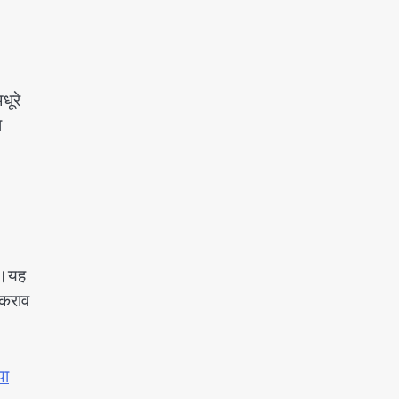
धूरे
ा
गा।यह
टकराव
या