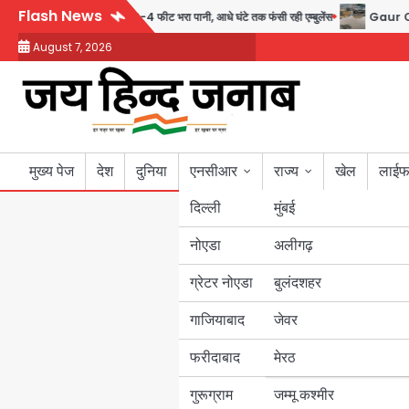
Skip
Flash News
5 अंडरपास में 3-4 फीट भरा पानी, आधे घंटे तक फंसी रही एम्बुलेंस
Gaur Chowk: चार मूर्त
to
August 7, 2026
content
मुख्य पेज
देश
दुनिया
एनसीआर
राज्य
खेल
लाईफ
दिल्ली
मुंबई
नोएडा
उत्तर प्रदेश
अलीगढ़
ग्रेटर नोएडा
बुलंदशहर
बिहार
गाजियाबाद
जेवर
पंजाब
फरीदाबाद
मेरठ
हरियाणा
गुरूग्राम
जम्मू कश्मीर