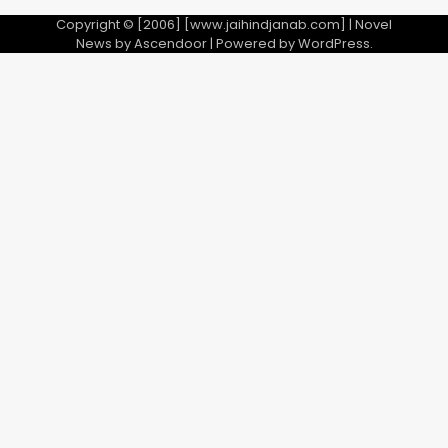
Copyright © [2006] [www.jaihindjanab.com] | Novel
News by
Ascendoor
| Powered by
WordPress
.