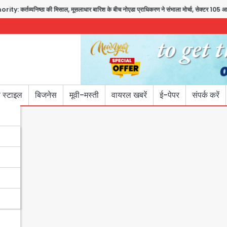
्ठा की मिसाल, मूसलाधार बारिश के बीच नोएडा प्राधिकरण ने संभाला मोर्चा, सेक्टर 105 आरडब्ल्यूए ने 
 स्टाइल
बिजनेस
मूवी-मस्ती
वायरल खबरें
ई-पेपर
संपर्क करें