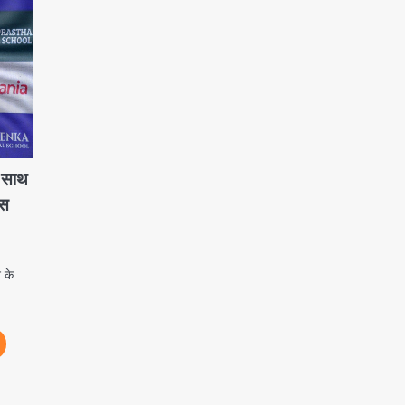
े साथ
ास
 के