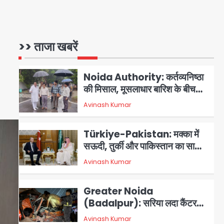
24 घंटे ऑनलाइन डॉक्टर परामर्श
सुविधा
Noida Authority: कर्तव्यनिष्ठा
की मिसाल, मूसलाधार बारिश के बीच
>> ताजा खबरें
नोएडा प्राधिकरण ने संभाला मोर्चा,
Avinash Kumar
सेक्टर 105 आरडब्ल्यूए ने जताया
2
आभार
Türkiye-Pakistan: मक्का में
सऊदी, तुर्की और पाकिस्तान का साझा
रक्षा समझौता, जानें इसके मायने
Avinash Kumar
3
Greater Noida
(Badalpur): सरिया लदा कैंटर
अनियंत्रित होकर घुसा किराना दुकान
Avinash Kumar
4
में , ड्राइवर की मौत
DC Movie Review: लोकेश
कनगराज की एक्टिंग डेब्यू फिल्म
विजुअली स्ट्राइकिंग लेकिन स्क्रीनप्ले
Avinash Kumar