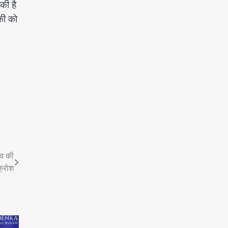
की है
की को
्तव की
क्रोश