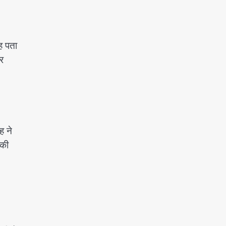
ह पता
र
ह ने
 की