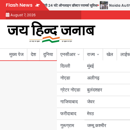
Skip
Flash News
 30 रुपये में मिलेगी 24 घंटे ऑनलाइन डॉक्टर परामर्श सुविधा
Noida Authority: कर्तव्यनिष
to
August 7, 2026
content
मुख्य पेज
देश
दुनिया
एनसीआर
राज्य
खेल
लाईफ
दिल्ली
मुंबई
नोएडा
उत्तर प्रदेश
अलीगढ़
ग्रेटर नोएडा
बुलंदशहर
बिहार
गाजियाबाद
जेवर
पंजाब
फरीदाबाद
मेरठ
हरियाणा
गुरूग्राम
जम्मू कश्मीर