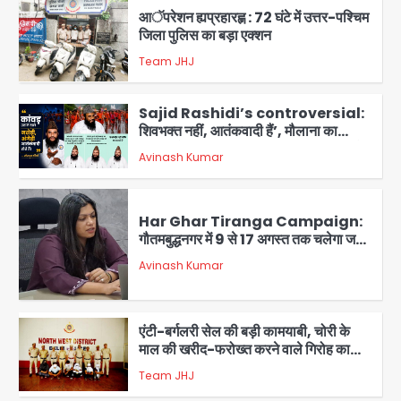
आॅपरेशन ह्यप्रहारह्ण : 72 घंटे में उत्तर-पश्चिम
जिला पुलिस का बड़ा एक्शन
Team JHJ
4
Sajid Rashidi’s controversial:
शिवभक्त नहीं, आतंकवादी हैं’, मौलाना का
कांवड़ियों पर विवादित बयान, BJP विधायक ने
Avinash Kumar
कराई FIR, NSA की मांग
5
Har Ghar Tiranga Campaign:
गौतमबुद्धनगर में 9 से 17 अगस्त तक चलेगा जन-
जागरूकता महाअभियान, डीएम ने की समीक्षा
Avinash Kumar
बैठक
1
एंटी-बर्गलरी सेल की बड़ी कामयाबी, चोरी के
माल की खरीद-फरोख्त करने वाले गिरोह का
भंडाफोड़
Team JHJ
2