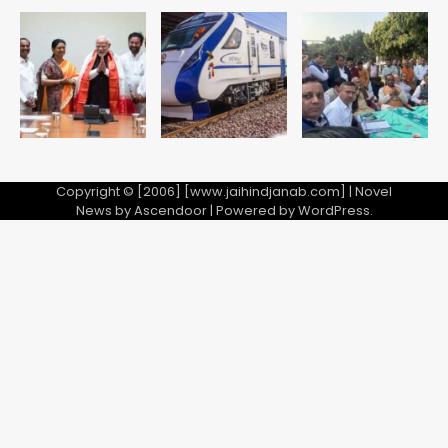
Copyright © [2006] [www.jaihindjanab.com] | Novel
News by
Ascendoor
| Powered by
WordPress
.