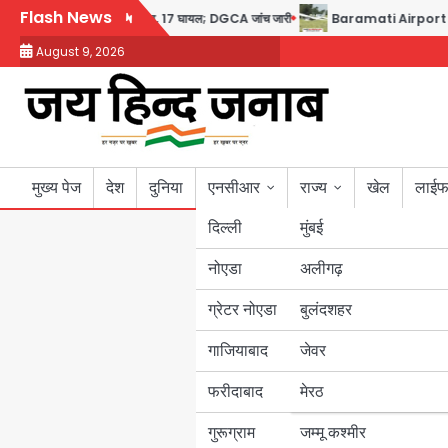
Skip
Flash News
कैप्टन का डोप टेस्ट पॉजिटिव, 17 घायल; DGCA जांच जारी
Baramati Airport Plane C
to
August 9, 2026
content
मुख्य पेज
देश
दुनिया
एनसीआर
राज्य
खेल
लाईफ
दिल्ली
मुंबई
नोएडा
उत्तर प्रदेश
अलीगढ़
ग्रेटर नोएडा
बुलंदशहर
बिहार
गाजियाबाद
जेवर
पंजाब
फरीदाबाद
मेरठ
हरियाणा
गुरूग्राम
जम्मू कश्मीर