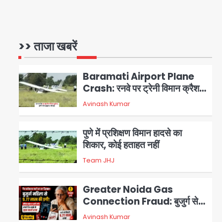
Air India Phuket Delhi
flight: कैप्टन का डोप टेस्ट
पॉजिटिव, 17 घायल; DGCA जांच
>> ताजा खबरें
Avinash Kumar
1
जारी
Baramati Airport Plane
Crash: रनवे पर ट्रेनी विमान क्रैश,
जांच शुरू
Avinash Kumar
2
पुणे में प्रशिक्षण विमान हादसे का
शिकार, कोई हताहत नहीं
Team JHJ
3
Greater Noida Gas
Connection Fraud: बुजुर्ग से
वीडियो कॉल पर 9.77 लाख की साइबर
Avinash Kumar
4