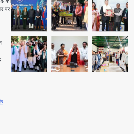
ंड को
अब पहला स्थान हासिल करना लक्ष्य:
्तर पर
डीएम
Team JHJ
2
28 साल बाद कानून के शिकंजे में आया
त
हत्या का फरार आरोपी
ह
Team JHJ
3
डबल मर्डर का मुख्य साजिशकर्ता
क्राइम ब्रांच के हत्थे
के
Team JHJ
4