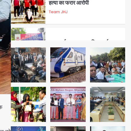
डबल मर्डर का मुख्य साजिशकर्ता
क्राइम ब्रांच के हत्थे
Team JHJ
4
रोहित चौधरी गैंग का कुख्यात बदमाश
राजस्थान से गिरफ्तार
Team JHJ
5
पुरा महादेव से बेटियों के स्वास्थ्य और
िक
सुरक्षा का संदेश
Team JHJ
1