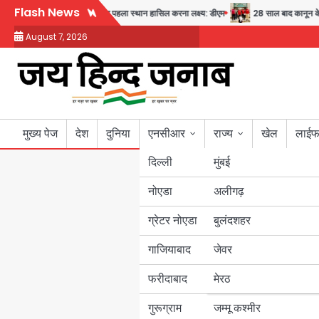
Skip
Flash News
और सुरक्षा का संदेश
अब पहला स्थान हासिल करना लक्ष्य: डीएम
28 साल बाद कानून के शिकंज
to
August 7, 2026
content
मुख्य पेज
देश
दुनिया
एनसीआर
राज्य
खेल
लाईफ
दिल्ली
मुंबई
नोएडा
उत्तर प्रदेश
अलीगढ़
ग्रेटर नोएडा
बुलंदशहर
बिहार
गाजियाबाद
जेवर
पंजाब
फरीदाबाद
मेरठ
हरियाणा
गुरूग्राम
जम्मू कश्मीर