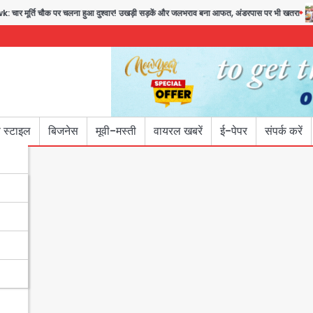
र्ति चौक पर चलना हुआ दुश्वार! उखड़ी सड़कें और जलभराव बना आफत, अंडरपास पर भी खतरा
 स्टाइल
बिजनेस
मूवी-मस्ती
वायरल खबरें
ई-पेपर
संपर्क करें