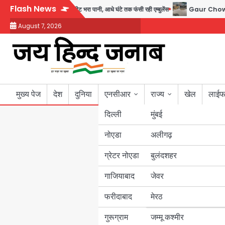
Skip
Flash News
र-95 अंडरपास में 3-4 फीट भरा पानी, आधे घंटे तक फंसी रही एम्बुलेंस
Gaur Chowk: चार मू
to
August 7, 2026
content
मुख्य पेज
देश
दुनिया
एनसीआर
राज्य
खेल
लाईफ
दिल्ली
मुंबई
नोएडा
उत्तर प्रदेश
अलीगढ़
ग्रेटर नोएडा
बुलंदशहर
बिहार
गाजियाबाद
जेवर
पंजाब
फरीदाबाद
मेरठ
हरियाणा
गुरूग्राम
जम्मू कश्मीर