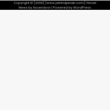
Copyright © [2006] [www.jaihindjanab.com] | Novel
News by
Ascendoor
| Powered by
WordPress
.