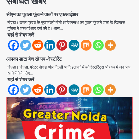
संबंधित खबरें
सीएम का पुतला फूंकने वालों पर एफआईआर
नोएडा। उत्तर प्रदेश के मुख्यमंत्री योगी आदित्यनाथ का पुतला फूंकने वालों के खिलाफ
पुलिस ने एफआईआर दर्ज की है। थाना…
यहां से शेयर करें
Air India Phuket Delhi flight:
कैप्टन का डोप टेस्ट पॉजिटिव, 17 घायल;
DGCA जांच जारी
आपका डाटा बेच रहे पब-रेस्टोरेंट
Avinash Kumar
2
नोएडा। नोएडा, ग्रेटर नोएडा और दिल्ली आदि इलाकों में बने रेस्टोरेंट्स और पब में जब आप
खाने पीने के लिए…
Baramati Airport Plane Crash:
यहां से शेयर करें
रनवे पर ट्रेनी विमान क्रैश, जांच शुरू
Avinash Kumar
3
पुणे में प्रशिक्षण विमान हादसे का शिकार, कोई
हताहत नहीं
Team JHJ
4