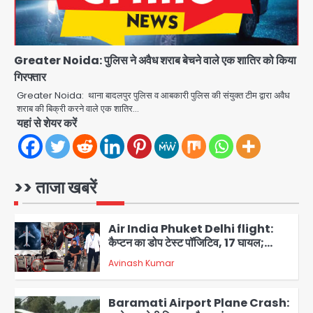
Greater Noida Gas
Connection Fraud: बुजुर्ग से वीडियो
कॉल पर 9.77 लाख की साइबर फ्रॉड
Avinash Kumar
5
Greater Noida: पुलिस ने अवैध शराब बेचने वाले एक शातिर को किया
गिरफ्तार
Parshvanath Building
Greater Noida: थाना बादलपुर पुलिस व आबकारी पुलिस की संयुक्त टीम द्वारा अवैध
Shooting: सिक्योरिटी गार्ड की गोली से 17
शराब की बिक्री करने वाले एक शातिर…
वर्षीय किशोर की मौत
यहां से शेयर करें
Avinash Kumar
1
Air India Phuket Delhi flight:
कैप्टन का डोप टेस्ट पॉजिटिव, 17 घायल;
>> ताजा खबरें
DGCA जांच जारी
Avinash Kumar
2
Baramati Airport Plane Crash:
रनवे पर ट्रेनी विमान क्रैश, जांच शुरू
Avinash Kumar
3
पुणे में प्रशिक्षण विमान हादसे का शिकार, कोई