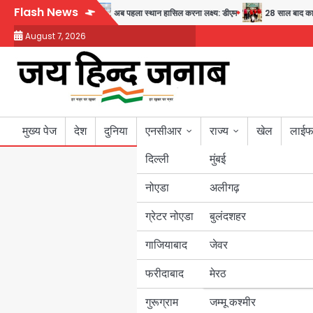
Skip
Flash News
्वास्थ्य और सुरक्षा का संदेश
अब पहला स्थान हासिल करना लक्ष्य: डीएम
28 साल बाद कानून 
to
August 7, 2026
content
मुख्य पेज
देश
दुनिया
एनसीआर
राज्य
खेल
लाईफ
दिल्ली
मुंबई
नोएडा
उत्तर प्रदेश
अलीगढ़
ग्रेटर नोएडा
बुलंदशहर
बिहार
गाजियाबाद
जेवर
पंजाब
फरीदाबाद
मेरठ
हरियाणा
गुरूग्राम
जम्मू कश्मीर