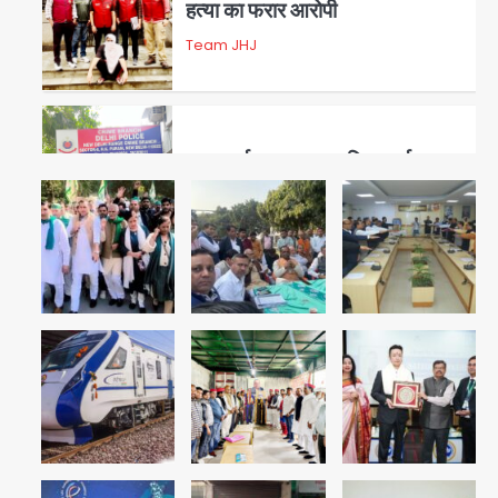
हत्या का फरार आरोपी
Team JHJ
3
डबल मर्डर का मुख्य साजिशकर्ता
क्राइम ब्रांच के हत्थे
Team JHJ
4
रोहित चौधरी गैंग का कुख्यात बदमाश
राजस्थान से गिरफ्तार
Team JHJ
5