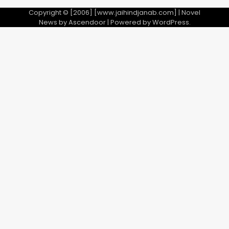
Copyright © [2006] [www.jaihindjanab.com] | Novel
News by
Ascendoor
| Powered by
WordPress
.