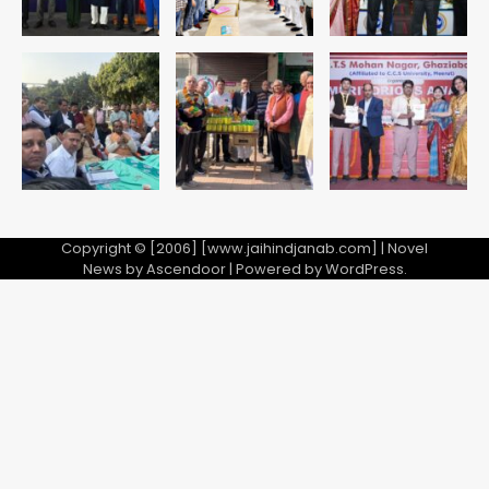
Copyright © [2006] [www.jaihindjanab.com] | Novel
News by
Ascendoor
| Powered by
WordPress
.