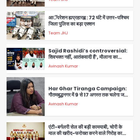
3
आॅपरेशन ह्यप्रहारह्ण : 72 घंटे में उत्तर-पश्चिम
जिला पुलिस का बड़ा एक्शन
Team JHJ
4
Sajid Rashidi’s controversial:
शिवभक्त नहीं, आतंकवादी हैं’, मौलाना का
कांवड़ियों पर विवादित बयान, BJP विधायक ने
Avinash Kumar
कराई FIR, NSA की मांग
5
Har Ghar Tiranga Campaign:
गौतमबुद्धनगर में 9 से 17 अगस्त तक चलेगा जन-
जागरूकता महाअभियान, डीएम ने की समीक्षा
Avinash Kumar
बैठक
1
एंटी-बर्गलरी सेल की बड़ी कामयाबी, चोरी के
माल की खरीद-फरोख्त करने वाले गिरोह का
भंडाफोड़