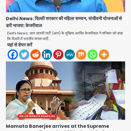
Delhi News: दिल्ली सरकार की महिला सम्मान, संजीवनी योजनाओं से
डरी भाजपा: केजरीवाल
Delhi News: आम आदमी पार्टी (आप) के मुखिया अरविंद केजरीवाल ने शनिवार को कहा
कि दिल्ली में भारतीय जनता पार्टी…
यहां से शेयर करें
एंटी-बर्गलरी सेल की बड़ी कामयाबी, चोरी के
माल की खरीद-फरोख्त करने वाले गिरोह का
भंडाफोड़
Team JHJ
2
सरकारी भर्ती परीक्षाओं में नकल कराने वाले
अंतरराज्यीय गिरोह का भंडाफोड़, मास्टरमाइंड
समेत 7 गिरफ्तार
Team JHJ
3
आॅपरेशन ह्यप्रहारह्ण : 72 घंटे में उत्तर-पश्चिम
जिला पुलिस का बड़ा एक्शन
Mamata Banerjee arrives at the Supreme
Team JHJ