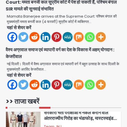
Court: ममता बनर्जी कल सुप्रीम कोर्ट में पेश हो सकती हैं, पश्चिम बंगाल
4
SIR मामले की सुनवाई संभावित
Sajid Rashidi’s controversial:
Mamata Banerjee arrives at the Supreme Court: पश्चिम बंगाल की
शिवभक्त नहीं, आतंकवादी हैं’, मौलाना का
मुख्यमंत्री ममता बनर्जी कल (4 फरवरी) सुप्रीम कोर्ट में व्यक्तिगत…
कांवड़ियों पर विवादित बयान, BJP विधायक ने
Avinash Kumar
यहां से शेयर करें
कराई FIR, NSA की मांग
5
Har Ghar Tiranga Campaign:
वैश्य अग्रवाल समाज एवं व्यापारी वर्ग का देश के विकास में अहम् योगदान :
गौतमबुद्धनगर में 9 से 17 अगस्त तक चलेगा जन-
केजरीवाल
जागरूकता महाअभियान, डीएम ने की समीक्षा
Avinash Kumar
बैठक
नई दिल्ली। दिल्ली में वैश्य अग्रवाल समाज एवं व्यापारी वर्ग नें बहुत उत्साह के साथ दिल्ली के
मुखयमंत्री अरविंद केजरीवाल…
1
यहां से शेयर करें
एंटी-बर्गलरी सेल की बड़ी कामयाबी, चोरी के
माल की खरीद-फरोख्त करने वाले गिरोह का
भंडाफोड़
Team JHJ
>> ताजा खबरें
2
सरकारी भर्ती परीक्षाओं में नकल कराने वाले
अंतरराज्यीय गिरोह का भंडाफोड़, मास्टरमाइंड
समेत 7 गिरफ्तार
Team JHJ