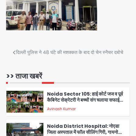
गाजियाबाद कांग्रेस के सह-पर्यवेक्षक बने
सतेन्द्र शर्मा, गौतमबुद्धनगर नेताओं ने जताया
Avinash Kumar
आभार
4
Noida Bal Bharati School
Notice: सेक्टर-21 के बाल भारती स्कूल में
बिना खिड़की-वेंटिलेशन बेसमेंट में चल रही थी
Avinash Kumar
8वीं की क्लास, NCPCR की शिकायत पर
5
Post
दिल्ली पुलिस ने 48 घंटे की मशक्कत के बाद दो चेन स्नैचर दबोचे
भेजा नोटिस
Assam Floods: सलमान खान का
navigation
‘आशियाना’ अभियान – 500 बाढ़रोधी घर,
220 तैयार; जुबीन गर्ग की विरासत और बॉलीवुड
>> ताजा खबरें
Avinash Kumar
सितारों का जमीनी सहयोग
1
Noida Sector 105: हाई कोर्ट जज व पूर्व
कैबिनेट सेक्रेटरी ने बच्चों संग चलाया सफाई
अभियान, 160 किलो कूड़ा हटाया
Avinash Kumar
2
Noida District Hospital: नोएडा
जिला अस्पताल में फॉल सीलिंग गिरी, गायनो