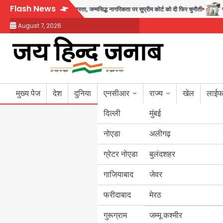
Skip
Flash News
्ध से नहीं मिल रहा एग्ज़िट रास्ता, जन्मसिद्ध नागरिकता पर सुप्रीम कोर्ट को दी फिर चुनौती
पुर
to
August 7, 2026
content
मुख्य पेज
देश
दुनिया
एनसीआर
राज्य
खेल
लाईफ
दिल्ली
मुंबई
नोएडा
उत्तर प्रदेश
अलीगढ़
ग्रेटर नोएडा
बुलंदशहर
बिहार
गाजियाबाद
जेवर
पंजाब
फरीदाबाद
मेरठ
हरियाणा
गुरूग्राम
जम्मू कश्मीर