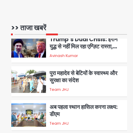
क्राइम ब्रांच के हत्थे
Team JHJ
>> ताजा खबरें
5
Trump’s Dual Crisis: ईरान
युद्ध से नहीं मिल रहा एग्ज़िट रास्ता,
जन्मसिद्ध नागरिकता पर सुप्रीम कोर्ट
Avinash Kumar
1
को दी फिर चुनौती
पुरा महादेव से बेटियों के स्वास्थ्य और
सुरक्षा का संदेश
Team JHJ
2
अब पहला स्थान हासिल करना लक्ष्य:
डीएम
Team JHJ
3