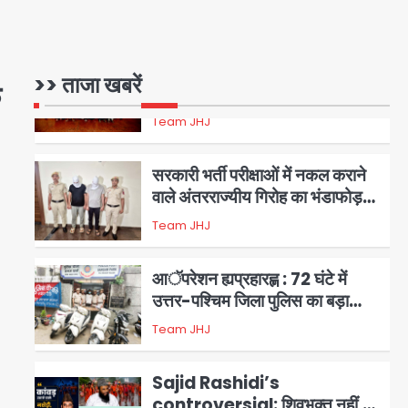
17 अगस्त तक चलेगा जन-जागरूकता
Avinash Kumar
महाअभियान, डीएम ने की समीक्षा बैठक
1
एंटी-बर्गलरी सेल की बड़ी कामयाबी,
>> ताजा खबरें
ं
चोरी के माल की खरीद-फरोख्त करने
वाले गिरोह का भंडाफोड़
Team JHJ
2
सरकारी भर्ती परीक्षाओं में नकल कराने
वाले अंतरराज्यीय गिरोह का भंडाफोड़,
मास्टरमाइंड समेत 7 गिरफ्तार
Team JHJ
3
आॅपरेशन ह्यप्रहारह्ण : 72 घंटे में
उत्तर-पश्चिम जिला पुलिस का बड़ा
एक्शन
Team JHJ
4
Sajid Rashidi’s
controversial: शिवभक्त नहीं,