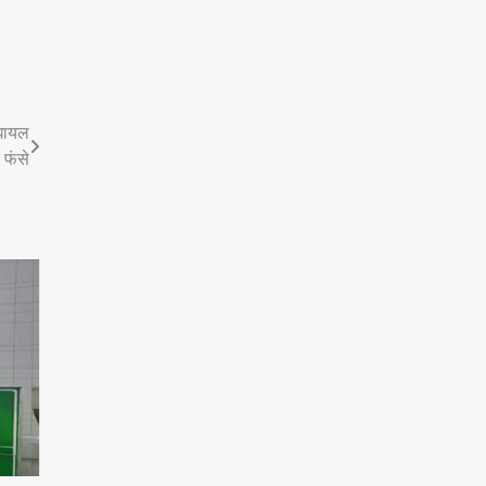
 घायल
फंसे