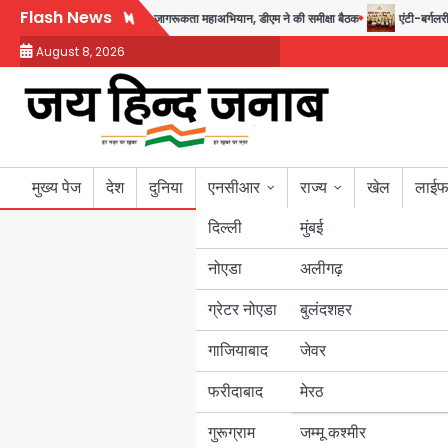
Skip
Flash News
अगस्त तक चलेगा जन-जागरूकता महाअभियान, डीएम ने की समीक्षा बैठक
एंटी-बर्गलरी सेल क
to
August 8, 2026
content
मुख्य पेज
देश
दुनिया
एनसीआर
राज्य
खेल
लाईफ
दिल्ली
मुंबई
नोएडा
उत्तर प्रदेश
अलीगढ़
ग्रेटर नोएडा
बुलंदशहर
बिहार
गाजियाबाद
जेवर
पंजाब
फरीदाबाद
मेरठ
हरियाणा
गुरूग्राम
जम्मू कश्मीर