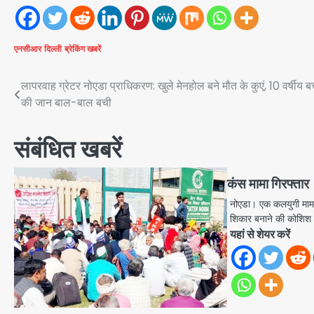
एनसीआर
दिल्ली
ब्रेकिंग खबरें
Post
लापरवाह ग्रेटर नोएडा प्राधिकरण: खुले मेनहोल बने मौत के कुएं, 10 वर्षीय बच
की जान बाल-बाल बची
navigation
संबंधित खबरें
कंस मामा गिरफ्तार
नोएडा। एक कलयुगी मामा 
शिकार बनाने की कोशिश 
यहां से शेयर करें