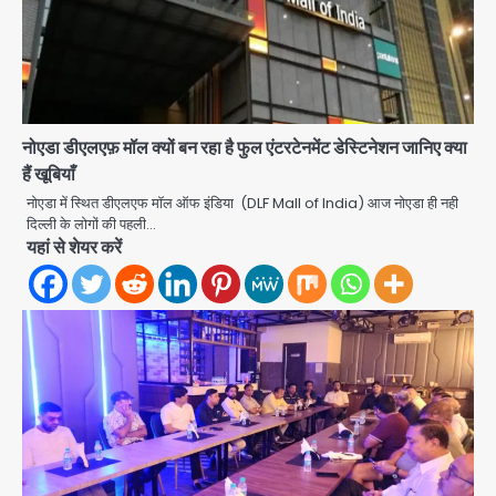
नोएडा डीएलएफ़ मॉल क्यों बन रहा है फुल एंटरटेनमेंट डेस्टिनेशन जानिए क्या
हैं खूबियाँ
अब पहला स्थान हासिल करना लक्ष्य: डीएम
नोएडा में स्थित डीएलएफ मॉल ऑफ इंडिया (DLF Mall of India) आज नोएडा ही नही
Team JHJ
दिल्ली के लोगों की पहली…
यहां से शेयर करें
2
28 साल बाद कानून के शिकंजे में आया हत्या का
फरार आरोपी
Team JHJ
3