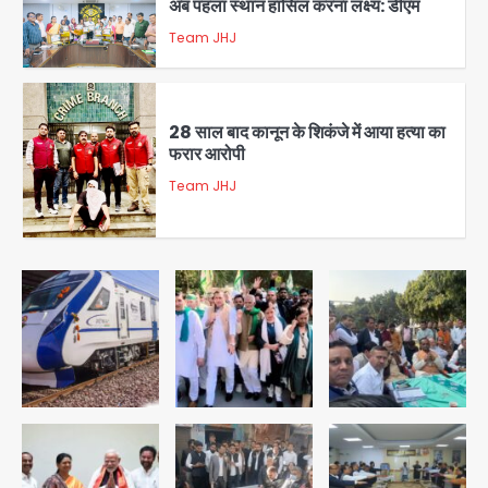
Team JHJ
2
28 साल बाद कानून के शिकंजे में आया हत्या का
फरार आरोपी
Team JHJ
3
डबल मर्डर का मुख्य साजिशकर्ता क्राइम ब्रांच
के हत्थे
Team JHJ
4
रोहित चौधरी गैंग का कुख्यात बदमाश राजस्थान