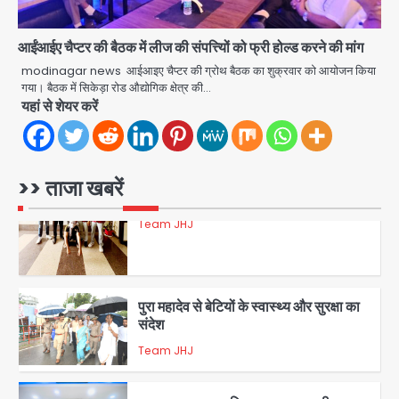
डबल मर्डर का मुख्य साजिशकर्ता क्राइम ब्रांच
के हत्थे
आईंआईए चैप्टर की बैठक में लीज की संपत्त्यिों को फ्री होल्ड करने की मांग
Team JHJ
modinagar news आईआइए चैप्टर की ग्रोथ बैठक का शुक्रवार को आयोजन किया
गया। बैठक में सिकेड़ा रोड औद्योगिक क्षेत्र की…
4
यहां से शेयर करें
रोहित चौधरी गैंग का कुख्यात बदमाश राजस्थान
से गिरफ्तार
>> ताजा खबरें
Team JHJ
5
पुरा महादेव से बेटियों के स्वास्थ्य और सुरक्षा का
संदेश
Team JHJ
1
अब पहला स्थान हासिल करना लक्ष्य: डीएम