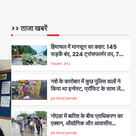
छात्र ने की अंधाधुंध फायरिंग, हमलावर
Avinash Kumar
1
सहित सात की मौत, 15 घायल
हिमाचल में मानसून का कहर: 145
>> ताजा खबरें
सड़कें बंद, 224 ट्रांसफार्मर ठप, 798
करोड़ रुपये का नुकसान
Team JHJ
2
नशे के कारोबार में कुछ पुलिस वालों ने
किया था इन्वेस्ट, प्रॉफिट के साथ लेते
थे ब्याज!
jai hind janab
3
नोएडा में बारिश के बीच प्राधिकरण का
एक्शन, औद्योगिक और आवासीय
सेक्टरों का निरीक्षण, जलभराव रोकने के
jai hind janab
दिए सख्त निर्देश
4
ग्रेटर नोएडा आएंगे सीएम योगी
आदित्यनाथ, जानिए पूरा प्लान