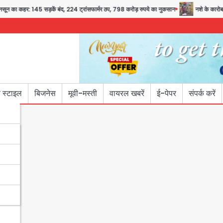
कहर: 145 सड़कें बंद, 224 ट्रांसफार्मर ठप, 798 करोड़ रुपये का नुकसान
नशे के कारोबार में कुछ 
 स्टाइल
बिजनेस
मूवी-मस्ती
वायरल खबरें
ई-पेपर
संपर्क करें