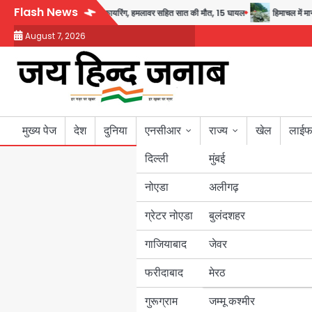
Skip
Flash News
छात्र ने की अंधाधुंध फायरिंग, हमलावर सहित सात की मौत, 15 घायल
हिमाचल में मानसून का 
to
August 7, 2026
content
मुख्य पेज
देश
दुनिया
एनसीआर
राज्य
खेल
लाईफ
दिल्ली
मुंबई
नोएडा
उत्तर प्रदेश
अलीगढ़
ग्रेटर नोएडा
बुलंदशहर
बिहार
गाजियाबाद
जेवर
पंजाब
फरीदाबाद
मेरठ
हरियाणा
गुरूग्राम
जम्मू कश्मीर