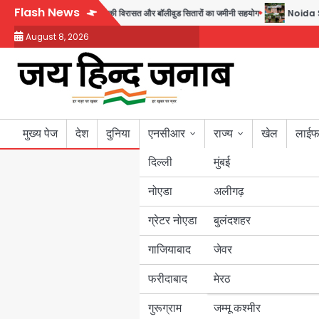
Skip
Flash News
 तैयार; जुबीन गर्ग की विरासत और बॉलीवुड सितारों का जमीनी सहयोग
Noida Sector 105: 
to
August 8, 2026
content
मुख्य पेज
देश
दुनिया
एनसीआर
राज्य
खेल
लाईफ
दिल्ली
मुंबई
नोएडा
उत्तर प्रदेश
अलीगढ़
ग्रेटर नोएडा
बुलंदशहर
बिहार
गाजियाबाद
जेवर
पंजाब
फरीदाबाद
मेरठ
हरियाणा
गुरूग्राम
जम्मू कश्मीर