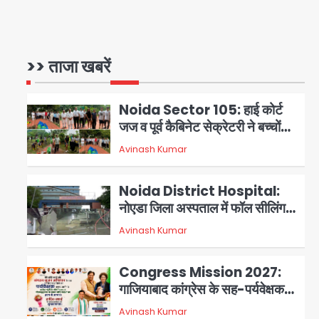
NCPCR की शिकायत पर भेजा
Assam Floods: सलमान खान
नोटिस
का ‘आशियाना’ अभियान – 500
बाढ़रोधी घर, 220 तैयार; जुबीन गर्ग की
>> ताजा खबरें
Avinash Kumar
1
विरासत और बॉलीवुड सितारों का जमीनी
सहयोग
Noida Sector 105: हाई कोर्ट
जज व पूर्व कैबिनेट सेक्रेटरी ने बच्चों
संग चलाया सफाई अभियान, 160
Avinash Kumar
2
किलो कूड़ा हटाया
Noida District Hospital:
नोएडा जिला अस्पताल में फॉल सीलिंग
गिरी, गायनो OT गैलरी में बड़ा हादसा
Avinash Kumar
3
टला; मरीजों की सुरक्षा पर उठे सवाल
Congress Mission 2027:
गाजियाबाद कांग्रेस के सह-पर्यवेक्षक
बने सतेन्द्र शर्मा, गौतमबुद्धनगर नेताओं
Avinash Kumar
4