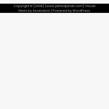
28 साल बाद कानून के शिकंजे में आया हत्या का
फरार आरोपी
Copyright © [2006] [www.jaihindjanab.com] | Novel
News by
Ascendoor
| Powered by
WordPress
.
Team JHJ
3
डबल मर्डर का मुख्य साजिशकर्ता क्राइम ब्रांच
के हत्थे
Team JHJ
4
रोहित चौधरी गैंग का कुख्यात बदमाश राजस्थान
से गिरफ्तार
Team JHJ