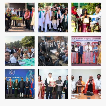
4
रोहित चौधरी गैंग का कुख्यात बदमाश राजस्थान
से गिरफ्तार
Team JHJ
5
पुरा महादेव से बेटियों के स्वास्थ्य और सुरक्षा का
संदेश
Team JHJ
1
अब पहला स्थान हासिल करना लक्ष्य: डीएम
Team JHJ
2