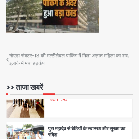
3
डबल मर्डर का मुख्य साजिशकर्ता क्राइम ब्रांच
के हत्थे
Team JHJ
Post
नोएडा सेक्टर-18 की मल्टीलेवल पार्किंग में मिला अज्ञात महिला का शव,
4
इलाके में मचा हड़कंप
navigation
रोहित चौधरी गैंग का कुख्यात बदमाश राजस्थान
>> ताजा खबरें
से गिरफ्तार
Team JHJ
5
पुरा महादेव से बेटियों के स्वास्थ्य और सुरक्षा का
संदेश