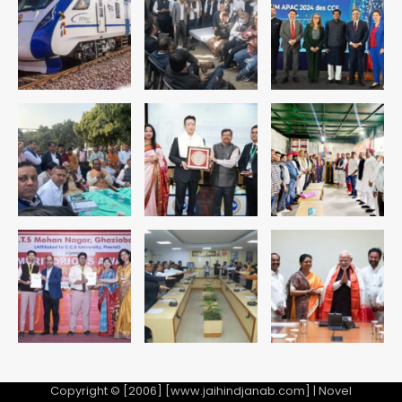
युवा इनोवेटरों की सोच से हाईटेक होगी दिल्ली
पुलिस
Team JHJ
3
सुदर्शन शक्ति-वी अभ्यास में मॉक आॅपरेशन
Team JHJ
4
एयरपोर्ट का फर्जी कर्मचारी बनकर 3 लाख
उड़ाए, अब पहुंचा सलाखों के पीछे
Team JHJ
5
Copyright © [2006] [www.jaihindjanab.com] | Novel