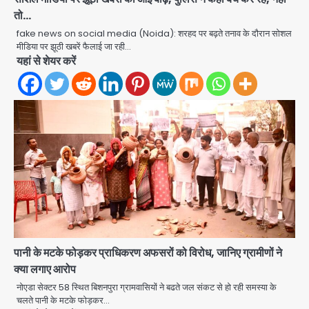
तो…
fake news on social media (Noida): शरहद पर बढ़ते तनाव के दौरान सोशल
मीडिया पर झूठी खबरें फैलाई जा रही…
यहां से शेयर करें
Rahul Gandhi’s Prayagraj
speech: युवाओं को ‘दर्द, डेटा, दौलत’ का
संदेश, बीजेपी का वार
Avinash Kumar
2
युवा इनोवेटरों की सोच से हाईटेक होगी दिल्ली
पुलिस
पानी के मटके फोड़कर प्राधिकरण अफसरों को विरोध, जानिए ग्रामीणों ने
Team JHJ
क्या लगाए आरोप
3
नोएडा सेक्टर 58 स्थित बिशनपुरा ग्रामवासियों ने बढते जल संकट से हो रही समस्या के
चलते पानी के मटके फोड़कर…
सुदर्शन शक्ति-वी अभ्यास में मॉक आॅपरेशन