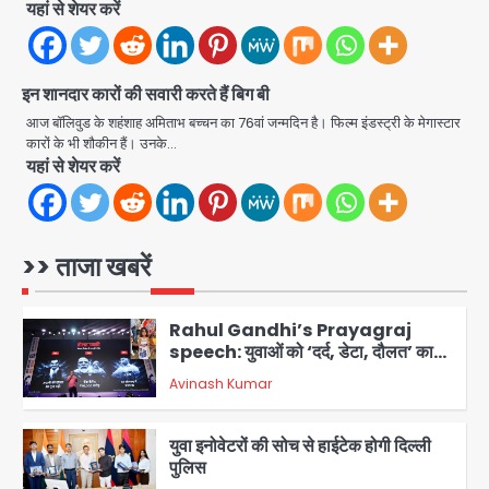
यहां से शेयर करें
Team JHJ
4
इन शानदार कारों की सवारी करते हैं बिग बी
एयरपोर्ट का फर्जी कर्मचारी बनकर 3 लाख
उड़ाए, अब पहुंचा सलाखों के पीछे
आज बॉलिवुड के शहंशाह अमिताभ बच्चन का 76वां जन्मदिन है। फिल्म इंडस्ट्री के मेगास्टार
कारों के भी शौकीन हैं। उनके…
Team JHJ
5
यहां से शेयर करें
Noida Sector-49: सेक्टर-49 में 18
साल की मेड ने की खुदकुशी, शरीर पर नहीं मिली
कोई बाहरी
>> ताजा खबरें
Avinash Kumar
1
Rahul Gandhi’s Prayagraj
speech: युवाओं को ‘दर्द, डेटा, दौलत’ का
संदेश, बीजेपी का वार
Avinash Kumar
2
युवा इनोवेटरों की सोच से हाईटेक होगी दिल्ली
पुलिस