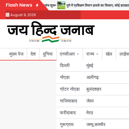
Skip
Flash News
 पर ट्रेनी विमान क्रैश, जांच शुरू
पुणे में प्रशिक्षण विमान हादसे का शिकार, कोई हताहत नही
to
August 9, 2026
content
मुख्य पेज
देश
दुनिया
एनसीआर
राज्य
खेल
लाईफ
दिल्ली
मुंबई
नोएडा
उत्तर प्रदेश
अलीगढ़
ग्रेटर नोएडा
बुलंदशहर
बिहार
गाजियाबाद
जेवर
पंजाब
फरीदाबाद
मेरठ
हरियाणा
गुरूग्राम
जम्मू कश्मीर