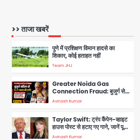
Baramati Airport Plane
Crash: रनवे पर ट्रेनी विमान क्रैश,
जांच शुरू
>> ताजा खबरें
Avinash Kumar
1
पुणे में प्रशिक्षण विमान हादसे का
शिकार, कोई हताहत नहीं
Team JHJ
2
Greater Noida Gas
Connection Fraud: बुजुर्ग से
वीडियो कॉल पर 9.77 लाख की साइबर
Avinash Kumar
3
फ्रॉड
Taylor Swift: ट्रंप कैंपेन-व्हाइट
हाउस पोस्ट से हटाए गए गाने, जानें पूरा
विवाद
Avinash Kumar
4