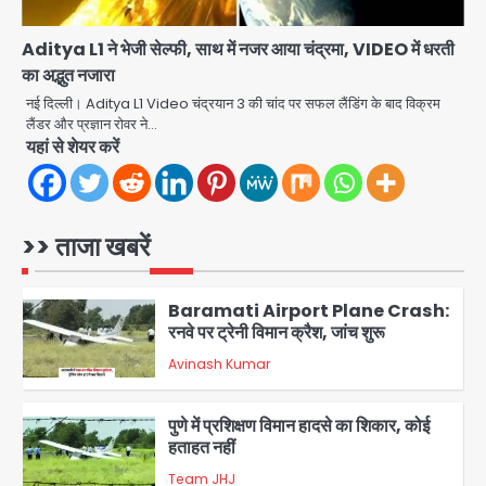
कॉल पर 9.77 लाख की साइबर फ्रॉड
Avinash Kumar
4
Aditya L1 ने भेजी सेल्फी, साथ में नजर आया चंद्रमा, VIDEO में धरती
का अद्भुत नजारा
Taylor Swift: ट्रंप कैंपेन-व्हाइट हाउस
पोस्ट से हटाए गए गाने, जानें पूरा विवाद
नई दिल्ली। Aditya L1 Video चंद्रयान 3 की चांद पर सफल लैंडिंग के बाद विक्रम
लैंडर और प्रज्ञान रोवर ने…
Avinash Kumar
5
यहां से शेयर करें
Air India Phuket Delhi flight:
कैप्टन का डोप टेस्ट पॉजिटिव, 17 घायल;
DGCA जांच जारी
>> ताजा खबरें
Avinash Kumar
1
Baramati Airport Plane Crash:
रनवे पर ट्रेनी विमान क्रैश, जांच शुरू
Avinash Kumar
2
पुणे में प्रशिक्षण विमान हादसे का शिकार, कोई
हताहत नहीं
Team JHJ