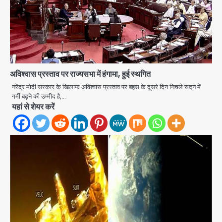
अविश्वास प्रस्ताव पर राज्यसभा में हंगामा, हुई स्थगित
नरेंद्र मोदी सरकार के खिलाफ अविश्वास प्रस्ताव पर बहस के दूसरे दिन निचले सदन में
गर्मी बढ़ने की उम्मीद है,…
Baramati Airport Plane Crash:
यहां से शेयर करें
रनवे पर ट्रेनी विमान क्रैश, जांच शुरू
Avinash Kumar
2
पुणे में प्रशिक्षण विमान हादसे का शिकार, कोई
हताहत नहीं
Team JHJ
3
Greater Noida Gas
Connection Fraud: बुजुर्ग से वीडियो