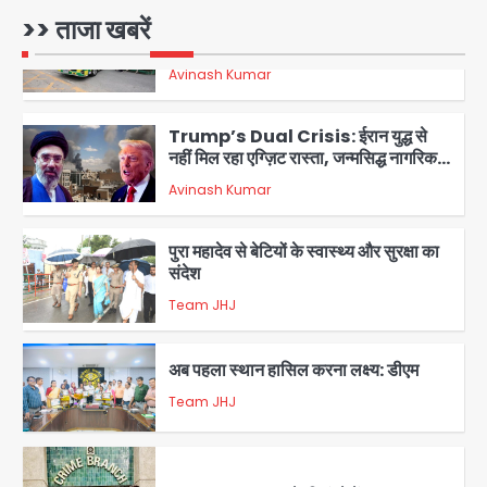
1
>> ताजा खबरें
Trump’s Dual Crisis: ईरान युद्ध से
नहीं मिल रहा एग्ज़िट रास्ता, जन्मसिद्ध नागरिकता
पर सुप्रीम कोर्ट को दी फिर चुनौती
Avinash Kumar
2
पुरा महादेव से बेटियों के स्वास्थ्य और सुरक्षा का
संदेश
Team JHJ
3
अब पहला स्थान हासिल करना लक्ष्य: डीएम
Team JHJ
4
28 साल बाद कानून के शिकंजे में आया हत्या का
फरार आरोपी
Team JHJ