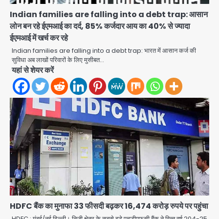
Indian families are falling into a debt trap: आसान
लोन बन रहे ईएमआई का दर्द, 85% कर्जदार आय का 40% से ज्यादा
ईएमआई में खर्च कर रहे
Indian families are falling into a debt trap: भारत में आसान कर्ज की
सुविधा अब लाखों परिवारों के लिए मुसीबत…
यहां से शेयर करें
Trump’s Dual Crisis: ईरान युद्ध से
नहीं मिल रहा एग्ज़िट रास्ता, जन्मसिद्ध नागरिकता
पर सुप्रीम कोर्ट को दी फिर चुनौती
HDFC बैंक का मुनाफा 33 फीसदी बढ़कर 16,474 करोड़ रुपये पर पहुंचा
Avinash Kumar
2
HDFC : मुंबई/नई दिल्‍ली। निजी क्षेत्र के सबसे बड़े एचडीएफसी बैंक ने वित्‍त वर्ष 204-25