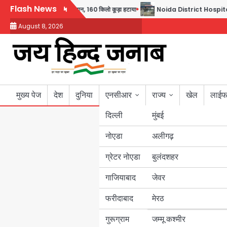
Skip
Flash News
 बच्चों संग चलाया सफाई अभियान, 160 किलो कूड़ा हटाया
Noida District Hospital: नोएडा जिला
to
August 8, 2026
content
मुख्य पेज
देश
दुनिया
एनसीआर
राज्य
खेल
लाईफ
दिल्ली
मुंबई
नोएडा
उत्तर प्रदेश
अलीगढ़
ग्रेटर नोएडा
बुलंदशहर
बिहार
गाजियाबाद
जेवर
पंजाब
फरीदाबाद
मेरठ
हरियाणा
गुरूग्राम
जम्मू कश्मीर