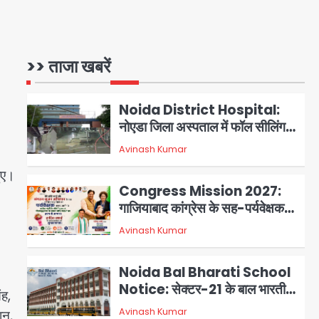
हजार मौजूद
Noida Sector 105: हाई कोर्ट
जज व पूर्व कैबिनेट सेक्रेटरी ने बच्चों
संग चलाया सफाई अभियान, 160
>> ताजा खबरें
Avinash Kumar
1
किलो कूड़ा हटाया
Noida District Hospital:
नोएडा जिला अस्पताल में फॉल सीलिंग
गिरी, गायनो OT गैलरी में बड़ा हादसा
Avinash Kumar
2
टला; मरीजों की सुरक्षा पर उठे सवाल
हुए।
Congress Mission 2027:
गाजियाबाद कांग्रेस के सह-पर्यवेक्षक
बने सतेन्द्र शर्मा, गौतमबुद्धनगर नेताओं
Avinash Kumar
3
ने जताया आभार
Noida Bal Bharati School
Notice: सेक्टर-21 के बाल भारती
ंह,
स्कूल में बिना खिड़की-वेंटिलेशन
Avinash Kumar
ान,
4