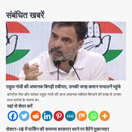
navigation
संबंधित खबरें
एंटी-बर्गलरी सेल की बड़ी कामयाबी, चोरी के
माल की खरीद-फरोख्त करने वाले गिरोह का
भंडाफोड़
Team JHJ
2
सरकारी भर्ती परीक्षाओं में नकल कराने वाले
अंतरराज्यीय गिरोह का भंडाफोड़, मास्टरमाइंड
समेत 7 गिरफ्तार
Team JHJ
3
राहुल गांधी की अचानक बिगड़ी तबीयत, उनकी जगह कमान सभालनें पहुंचे
कांग्रेस नेता और सांसद राहुल गांधी की आज अचानक तबीयत बिगड़ने की वजह से उनका
आॅपरेशन ह्यप्रहारह्ण : 72 घंटे में उत्तर-पश्चिम
मध्य प्रदेश के सतना का…
जिला पुलिस का बड़ा एक्शन
यहां से शेयर करें
Team JHJ
4
Sajid Rashidi’s controversial:
सेक्टर-18 में पार्किंग की समस्या बरकरार धरने पर बैठेंगे दुकानदार