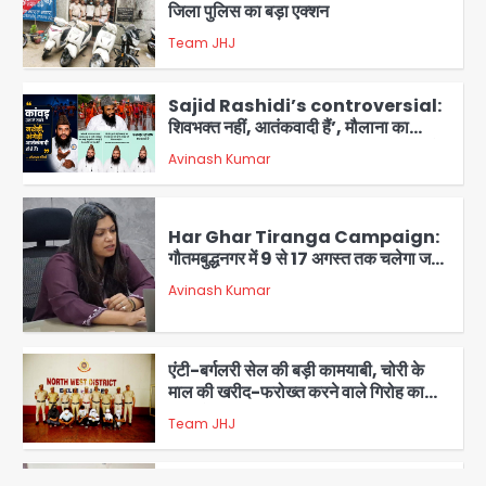
जिला पुलिस का बड़ा एक्शन
Team JHJ
4
Sajid Rashidi’s controversial:
शिवभक्त नहीं, आतंकवादी हैं’, मौलाना का
कांवड़ियों पर विवादित बयान, BJP विधायक ने
Avinash Kumar
कराई FIR, NSA की मांग
5
Har Ghar Tiranga Campaign:
गौतमबुद्धनगर में 9 से 17 अगस्त तक चलेगा जन-
जागरूकता महाअभियान, डीएम ने की समीक्षा
Avinash Kumar
बैठक
1
एंटी-बर्गलरी सेल की बड़ी कामयाबी, चोरी के
माल की खरीद-फरोख्त करने वाले गिरोह का
भंडाफोड़
Team JHJ
2
सरकारी भर्ती परीक्षाओं में नकल कराने वाले