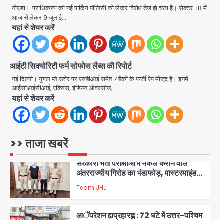
शिवभक्त नहीं, आतंकवादी हैं’, मौलाना का
नोएडा। प्राधिकरण की नई पार्किंग पॉलिसी को लेकर विरोध तेज हो चला है। सेक्टर-18 में
कांवड़ियों पर विवादित बयान, BJP विधायक ने
Avinash Kumar
आज से लेकर 9 जुलाई…
कराई FIR, NSA की मांग
5
यहां से शेयर करें
Har Ghar Tiranga Campaign:
गौतमबुद्धनगर में 9 से 17 अगस्त तक चलेगा जन-
आईटी सिक्योरिटी फर्म सोफोस लैब्स की रिपोर्ट
जागरूकता महाअभियान, डीएम ने की समीक्षा
Avinash Kumar
नई दिल्ली। गूगल प्ले स्टोर पर एसबीआई समेत 7 बैंकों के फर्जी ऐप मौजूद हैं। इनमें
बैठक
आईसीआईसीआई, एक्सिस, इंडियन ओवरसीज,…
1
यहां से शेयर करें
एंटी-बर्गलरी सेल की बड़ी कामयाबी, चोरी के
माल की खरीद-फरोख्त करने वाले गिरोह का
भंडाफोड़
Team JHJ
>> ताजा खबरें
2
सरकारी भर्ती परीक्षाओं में नकल कराने वाले
अंतरराज्यीय गिरोह का भंडाफोड़, मास्टरमाइंड
समेत 7 गिरफ्तार
Team JHJ
3
आॅपरेशन ह्यप्रहारह्ण : 72 घंटे में उत्तर-पश्चिम