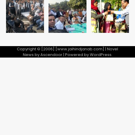
Copyright © [2006] [www.jaihindjanab.com] | Novel
News by
Ascendoor
| Powered by
WordPress
.