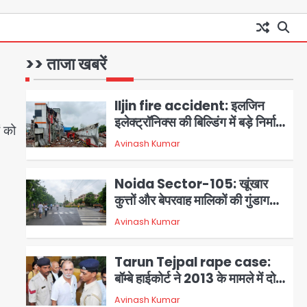
मंत्री पहुंचे अस्पताल
Greater Noida road
accident: तेज रफ्तार कार की
टक्कर से बाइक सवार दो युवकों की
>> ताजा खबरें
Avinash Kumar
1
मौत, परिवारों में मातम
Iljin fire accident: इलजिन
इलेक्ट्रॉनिक्स की बिल्डिंग में बड़े निर्माण
ं को
दोष, कंक्रीट बीम तिरछा; पीडब्ल्यूडी
Avinash Kumar
2
ऑडिट में चौंकाने वाला खुलासा
Noida Sector-105: खूंखार
कुत्तों और बेपरवाह मालिकों की गुंडागर्दी
पर आरडब्ल्यूए अध्यक्ष दिव्य कृष्णात्रेय
Avinash Kumar
3
का करारा हमला, पुलिस-प्राधिकरण से
सख्त कार्रवाई की मांग
Tarun Tejpal rape case:
बॉम्बे हाईकोर्ट ने 2013 के मामले में दोषी
करार दिया, 10 साल की सजा सुनाई
Avinash Kumar
4