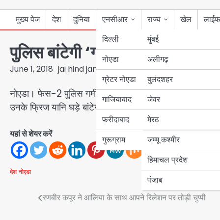
मुख्य पेज
देश
दुनिया
एनसीआर
राज्य
खेल
लाईफ
दिल्ली
मुंबई
पुलिस बांटेगी ‘गरीबों के फ्रिज’
नोएडा
उत्तर प्रदेश
अलीगढ़
June 1, 2018
jai hind janab
ग्रेटर नोएडा
बुलंदशहर
बिहार
नोएडा। फेस-2 पुलिस गर्मी से तप रहे गरीबों के प्रति संवेदनशील 
गाजियाबाद
जेवर
पंजाब
उनके फ्रिज यानि घड़े बांटेगी।
फरीदाबाद
मेरठ
हरियाणा
यहां से शेयर करें
गुरूग्राम
जम्मू कश्मीर
हिमाचल प्रदेश
देश
नोएडा
पंजाब
Post
रणबीर कपूर ने आलिया के साथ आपने रिलेशन पर तोड़ी चुप्पी
navigation