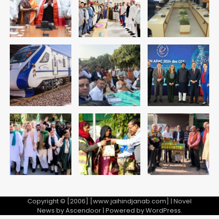
रोहित चौधरी गैंग का कुख्यात बदमाश राजस्थान
से गिरफ्तार
Team JHJ
5
पुरा महादेव से बेटियों के स्वास्थ्य और सुरक्षा का
संदेश
Team JHJ
1
अब पहला स्थान हासिल करना लक्ष्य: डीएम
Team JHJ
2
28 साल बाद कानून के शिकंजे में आया हत्या का
फरार आरोपी
Copyright © [2006] [www.jaihindjanab.com] | Novel
News by
Ascendoor
| Powered by
WordPress
.
Team JHJ