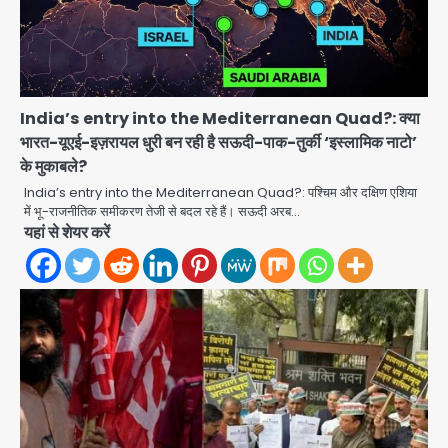
India’s entry into the Mediterranean Quad?: क्या
भारत-यूएई-इज़रायल धुरी बन रही है सऊदी-पाक-तुर्की ‘इस्लामिक नाटो’
के मुकाबले?
India’s entry into the Mediterranean Quad?: पश्चिम और दक्षिण एशिया
अब पहला स्थान हासिल करना लक्ष्य: डीएम
में भू-राजनीतिक समीकरण तेजी से बदल रहे हैं। सऊदी अरब…
यहां से शेयर करें
Team JHJ
2
28 साल बाद कानून के शिकंजे में आया हत्या का
फरार आरोपी
Team JHJ
3