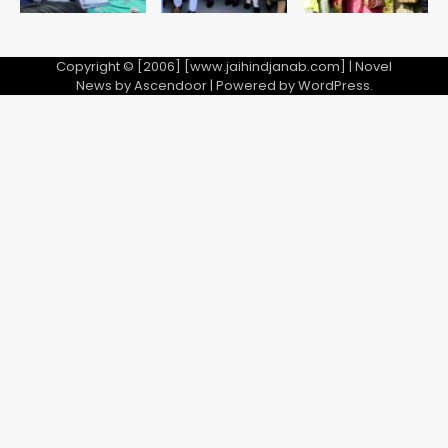
Copyright © [2006] [www.jaihindjanab.com] | Novel
News by
Ascendoor
| Powered by
WordPress
.