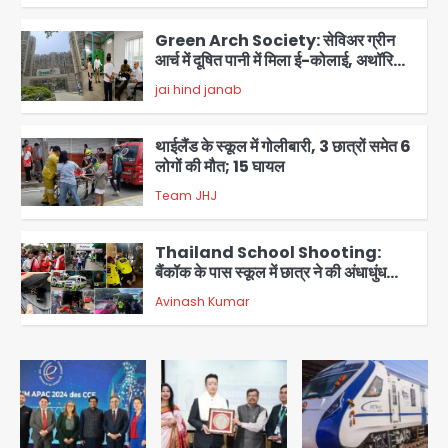
Green Arch Society: सेविअर ग्रीन
आर्च में दूषित पानी में मिला ई-कोलाई, अथॉरिटी
ने शुरू की सैंपलिंग जांच
jai hind janab
3
थाईलैंड के स्कूल में गोलीबारी, 3 छात्रों समेत 6
लोगों की मौत; 15 घायल
Team JHJ
4
Thailand School Shooting:
बैंकॉक के पास स्कूल में छात्र ने की अंधाधुंध
फायरिंग, हमलावर सहित सात की मौत, 15
Avinash Kumar
घायल
5
Brijbhushan sexual assault
case: बृजभूषण सिंह बोले- संसद जरूर
लौटूंगा, हुई चरित्र हत्या की कोशिश, प्रियंका
jai hind janab
1
गांधी को बरगलाया गया, यौन शोषण नहीं ‘गुड-
बैड टच’ का था मामला