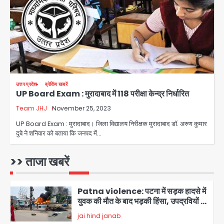
jai hind janab
3
थाईलैंड के स्कूल में गोलीबारी, 3 छात्रों समेत 6
लोगों की मौत; 15 घायल
Team JHJ
4
Thailand School Shooting:
उत्तर प्रदेश
ब्रेकिंग खबरें
UP Board Exam : मुरादाबाद में 118 परीक्षा केन्द्र निर्धारित
बैंकॉक के पास स्कूल में छात्र ने की अंधाधुंध
फायरिंग, हमलावर सहित सात की मौत, 15
Team JHJ
November 25, 2023
Avinash Kumar
घायल
5
UP Board Exam : मुरादाबाद। जिला विद्यालय निरीक्षक मुरादाबाद डॉ. अरुण कुमार
दुबे ने शनिवार को बताया कि जनपद में…
Brijbhushan sexual assault
case: बृजभूषण सिंह बोले- संसद जरूर
लौटूंगा, हुई चरित्र हत्या की कोशिश, प्रियंका
>> ताजा खबरें
jai hind janab
1
गांधी को बरगलाया गया, यौन शोषण नहीं ‘गुड-
बैड टच’ का था मामला
Patna violence: पटना में सड़क हादसे में
युवक की मौत के बाद भड़की हिंसा, उपद्रवियों ने
फूंकीं 10 गाड़ियां, ट्रैफिक पोस्ट और स्लीपर
jai hind janab
बस भी जलाई, NH-30 जाम
2