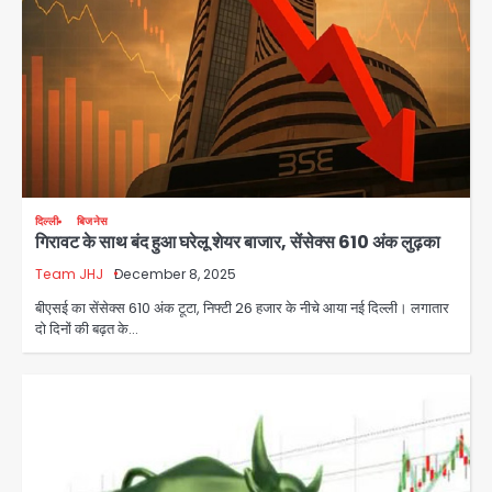
दिल्ली
बिजनेस
गिरावट के साथ बंद हुआ घरेलू शेयर बाजार, सेंसेक्स 610 अंक लुढ़का
Team JHJ
December 8, 2025
बीएसई का सेंसेक्स 610 अंक टूटा, निफ्टी 26 हजार के नीचे आया नई दिल्‍ली। लगातार
दो दिनों की बढ़त के…
Noida Authority: कर्तव्यनिष्ठा की
मिसाल, मूसलाधार बारिश के बीच नोएडा
प्राधिकरण ने संभाला मोर्चा, सेक्टर 105
Avinash Kumar
आरडब्ल्यूए ने जताया आभार
2