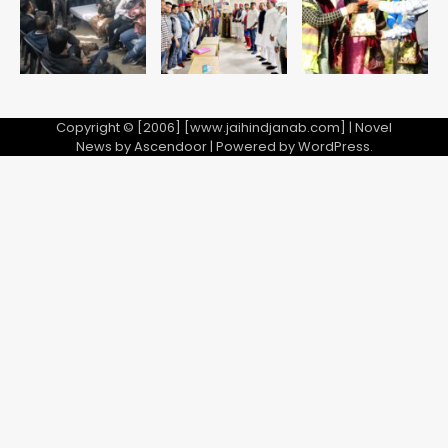
5
गई, 3 स्टार रेटिंग
Copyright © [2006] [www.jaihindjanab.com] | Novel
News by
Ascendoor
| Powered by
WordPress
.