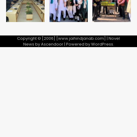
Copyright © [2006] [www.jaihindjanab.com] | Novel
News by
Ascendoor
| Powered by
WordPress
.