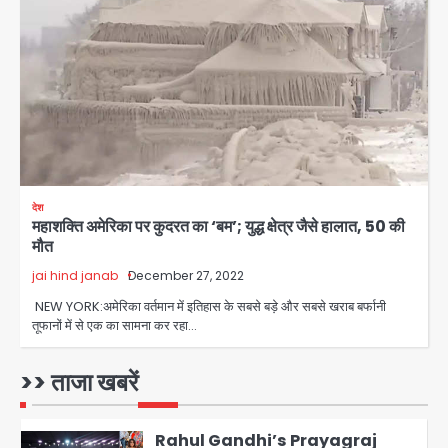
3
सुदर्शन शक्ति-वी अभ्यास में मॉक आॅपरेशन
Team JHJ
4
एयरपोर्ट का फर्जी कर्मचारी बनकर 3 लाख
उड़ाए, अब पहुंचा सलाखों के पीछे
Team JHJ
देश
5
महाशक्ति अमेरिका पर कुदरत का ‘बम’; युद्ध क्षेत्र जैसे हालात, 50 की
मौत
Noida Sector-49: सेक्टर-49 में 18
jai hind janab
December 27, 2022
साल की मेड ने की खुदकुशी, शरीर पर नहीं मिली
कोई बाहरी
NEW YORK:अमेरिका वर्तमान में इतिहास के सबसे बड़े और सबसे खराब बर्फानी
Avinash Kumar
1
तूफानों में से एक का सामना कर रहा…
Rahul Gandhi’s Prayagraj
>> ताजा खबरें
speech: युवाओं को ‘दर्द, डेटा, दौलत’ का
संदेश, बीजेपी का वार
Avinash Kumar
2