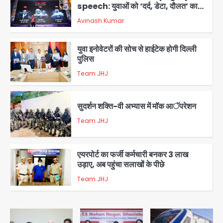
युवा इनोवेटरों की सोच से हाईटेक होगी दिल्ली
पुलिस
Team JHJ
3
सुदर्शन शक्ति-वी अभ्यास में मॉक आॅपरेशन
Team JHJ
4
एयरपोर्ट का फर्जी कर्मचारी बनकर 3 लाख
उड़ाए, अब पहुंचा सलाखों के पीछे
Team JHJ
5
Noida Sector-49: सेक्टर-49 में 18
साल की मेड ने की खुदकुशी, शरीर पर नहीं मिली
कोई बाहरी
Avinash Kumar
1
Rahul Gandhi’s Prayagraj