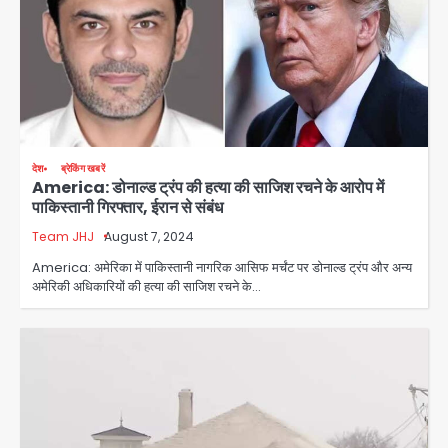
देश
ब्रेकिंग खबरें
America: डोनाल्ड ट्रंप की हत्या की साजिश रचने के आरोप में
पाकिस्तानी गिरफ्तार, ईरान से संबंध
Team JHJ
August 7, 2024
America: अमेरिका में पाकिस्तानी नागरिक आसिफ मर्चंट पर डोनाल्ड ट्रंप और अन्य
Rahul Gandhi’s Prayagraj
अमेरिकी अधिकारियों की हत्या की साजिश रचने के…
speech: युवाओं को ‘दर्द, डेटा, दौलत’ का
संदेश, बीजेपी का वार
Avinash Kumar
2
युवा इनोवेटरों की सोच से हाईटेक होगी दिल्ली
पुलिस
Team JHJ