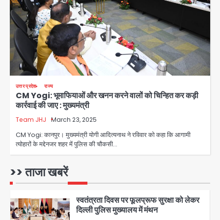
Al Hasan’s house: शेख हसीना की
वर्चुअल प्रेस कॉन्फ्रेंस में जुड़ने पर भड़का
Avinash Kumar
गुस्सा, शाकिब अल हसन के मगुरा स्थित घर पर
3
पेट्रोल बम से हमला
Rasra Assembly seat: बसपा के
इकलौते विधायक उमाशंकर सिंह का निधन, दो
साल से कैंसर से जूझ रहे थे
Avinash Kumar
4
उत्तर प्रदेश
राज्य
CM Yogi: भूमाफियाओं और खनन करने वालों को चिन्हित कर कड़ी
डीएम अस्मिता लाल ने गोद में उठाकर दिया
कार्रवाई की जाए : मुख्यमंत्री
अपनत्व का सहारा
Team JHJ
March 23, 2025
Team JHJ
5
CM Yogi: कानपुर। मुख्यमंत्री याेगी आदित्यनाथ ने रविवार काे कहा कि आगामी
त्योहारों के मद्देनजर शहर में पुलिस की चौकसी…
आॅपरेशन विस्टा 1.0: वीजा शर्तों का उल्लंघन
करने वाले 11 बांग्लादेशी नागरिक सेंट्रल जिला
पुलिस के हत्थे चढ़े
>> ताजा खबरें
Team JHJ
1
स्वतंत्रता दिवस पर फूलप्रूफ सुरक्षा को लेकर
दिल्ली पुलिस मुख्यालय में मंथन