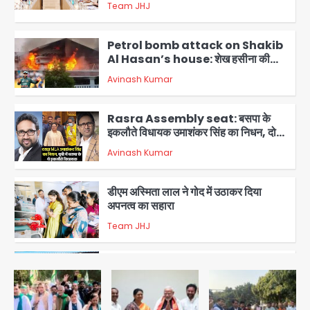
Team JHJ
2
Petrol bomb attack on Shakib
Al Hasan’s house: शेख हसीना की
वर्चुअल प्रेस कॉन्फ्रेंस में जुड़ने पर भड़का
Avinash Kumar
गुस्सा, शाकिब अल हसन के मगुरा स्थित घर पर
3
पेट्रोल बम से हमला
Rasra Assembly seat: बसपा के
इकलौते विधायक उमाशंकर सिंह का निधन, दो
साल से कैंसर से जूझ रहे थे
Avinash Kumar
4
डीएम अस्मिता लाल ने गोद में उठाकर दिया
अपनत्व का सहारा
Team JHJ
5
आॅपरेशन विस्टा 1.0: वीजा शर्तों का उल्लंघन
करने वाले 11 बांग्लादेशी नागरिक सेंट्रल जिला
पुलिस के हत्थे चढ़े
Team JHJ