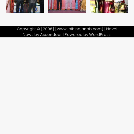
Copyright © [2006] [www.jaihindjanab.com] | Novel
News by
Ascendoor
| Powered by
WordPress
.