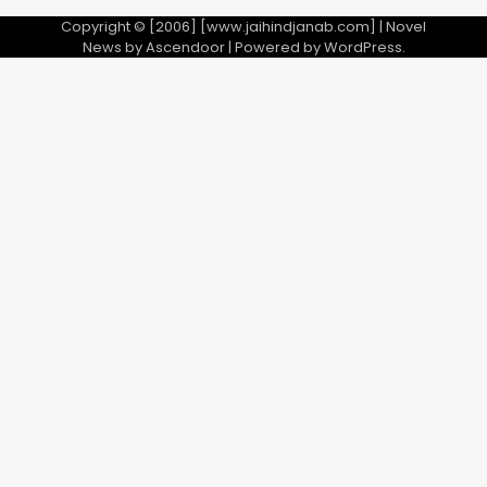
Copyright © [2006] [www.jaihindjanab.com] | Novel
News by
Ascendoor
| Powered by
WordPress
.