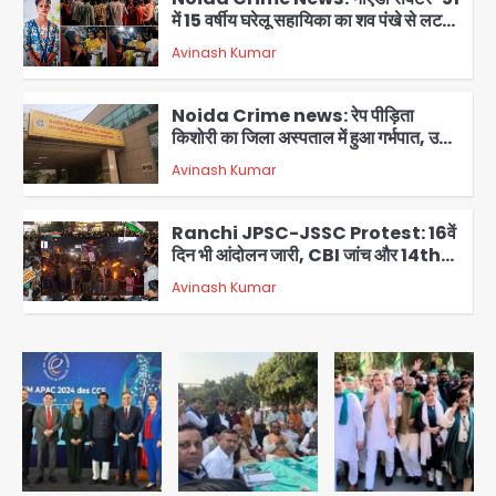
में 15 वर्षीय घरेलू सहायिका का शव पंखे से लटका
मिला
Avinash Kumar
3
Noida Crime news: रेप पीड़िता
किशोरी का जिला अस्पताल में हुआ गर्भपात, उधर
सेक्टर-49 में महिला को मिली ब्लास्ट की धमकी
Avinash Kumar
4
Ranchi JPSC-JSSC Protest: 16वें
दिन भी आंदोलन जारी, CBI जांच और 14th
Exam रद्द करने की मांग
Avinash Kumar
5
Greater Noida Gas
Connection Fraud: बुजुर्ग से वीडियो
कॉल पर 9.77 लाख की साइबर फ्रॉड
Avinash Kumar
1
Taylor Swift: ट्रंप कैंपेन-व्हाइट हाउस
पोस्ट से हटाए गए गाने, जानें पूरा विवाद